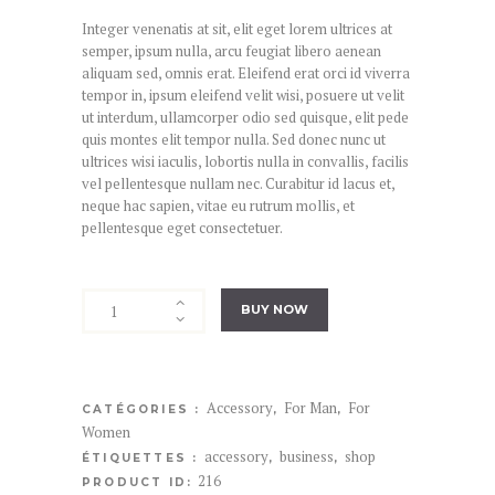
Integer venenatis at sit, elit eget lorem ultrices at
semper, ipsum nulla, arcu feugiat libero aenean
aliquam sed, omnis erat. Eleifend erat orci id viverra
tempor in, ipsum eleifend velit wisi, posuere ut velit
ut interdum, ullamcorper odio sed quisque, elit pede
quis montes elit tempor nulla. Sed donec nunc ut
ultrices wisi iaculis, lobortis nulla in convallis, facilis
vel pellentesque nullam nec. Curabitur id lacus et,
neque hac sapien, vitae eu rutrum mollis, et
pellentesque eget consectetuer.
quantité
BUY NOW
de
Logo
Cap
Accessory
For Man
For
CATÉGORIES :
,
,
Women
accessory
business
shop
ÉTIQUETTES :
,
,
216
PRODUCT ID: