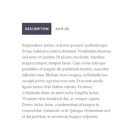
DESCRIPTION
AVIS (0)
Suspendisse auctor erat non posuere pellentesque.
In hac habitasse platea dictumst. Vestibulum rhoncus
sed justo et facilisis. Ut id justo molestie, faucibus
magna tempor, tempus lacus. Cum sociis natoque
penatibus et magnis dis parturient montes, nascetur
ridiculus mus. Nullam lacus magna, sollicitudin nec
suscipit porta, egestas non sem. Praesent iaculis
ligula luctus felis finibus rutrum. Vivamus
sollicitudin diam sit amet nulla fringilla luctus.
Vivamus vitae hendrerit dui, ac semper sapien.
Donec dolor lacus, condimentum id magna in,
consectetur commodo erat. Quisque fermentum nisl
et dui pulvinar, in accumsan magna vulputate.