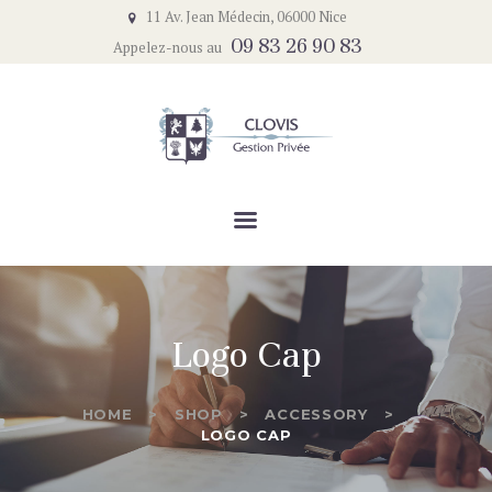
ACCUEIL
11 Av. Jean Médecin, 06000 Nice
09 83 26 90 83
Appelez-nous au
LE CABINET
CLOVIS GESTION PRIVÉE
NOTRE APPROCHE
Un service complet et de qualité
NOTRE ACTUALITÉ
CONTACT
Logo Cap
HOME
SHOP
ACCESSORY
LOGO CAP