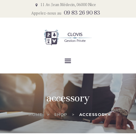
ACCUEIL
11 Av. Jean Médecin, 06000 Nice
09 83 26 90 83
Appelez-nous au
LE CABINET
CLOVIS GESTION PRIVÉE
NOTRE APPROCHE
Un service complet et de qualité
NOTRE ACTUALITÉ
CONTACT
accessory
HOME
SHOP
ACCESSORY