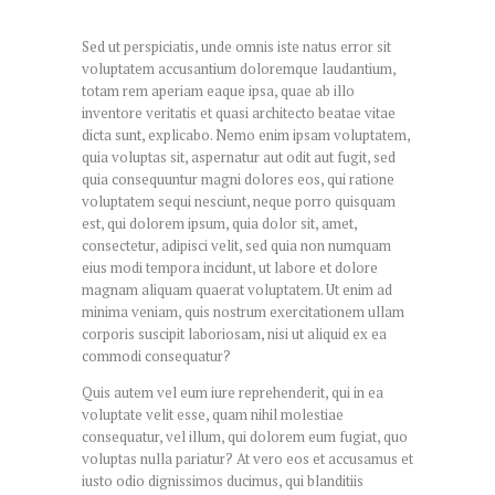
Sed ut perspiciatis, unde omnis iste natus error sit
voluptatem accusantium doloremque laudantium,
totam rem aperiam eaque ipsa, quae ab illo
inventore veritatis et quasi architecto beatae vitae
dicta sunt, explicabo. Nemo enim ipsam voluptatem,
quia voluptas sit, aspernatur aut odit aut fugit, sed
quia consequuntur magni dolores eos, qui ratione
voluptatem sequi nesciunt, neque porro quisquam
est, qui dolorem ipsum, quia dolor sit, amet,
consectetur, adipisci velit, sed quia non numquam
eius modi tempora incidunt, ut labore et dolore
magnam aliquam quaerat voluptatem. Ut enim ad
minima veniam, quis nostrum exercitationem ullam
corporis suscipit laboriosam, nisi ut aliquid ex ea
commodi consequatur?
Quis autem vel eum iure reprehenderit, qui in ea
voluptate velit esse, quam nihil molestiae
consequatur, vel illum, qui dolorem eum fugiat, quo
voluptas nulla pariatur? At vero eos et accusamus et
iusto odio dignissimos ducimus, qui blanditiis