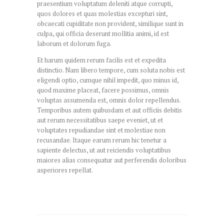
praesentium voluptatum deleniti atque corrupti,
quos dolores et quas molestias excepturi sint,
obcaecati cupiditate non provident, similique sunt in
culpa, qui officia deserunt mollitia animi, id est
laborum et dolorum fuga.
Et harum quidem rerum facilis est et expedita
distinctio. Nam libero tempore, cum soluta nobis est
eligendi optio, cumque nihil impedit, quo minus id,
quod maxime placeat, facere possimus, omnis
voluptas assumenda est, omnis dolor repellendus.
Temporibus autem quibusdam et aut officiis debitis
aut rerum necessitatibus saepe eveniet, ut et
voluptates repudiandae sint et molestiae non
recusandae. Itaque earum rerum hic tenetur a
sapiente delectus, ut aut reiciendis voluptatibus
maiores alias consequatur aut perferendis doloribus
asperiores repellat.