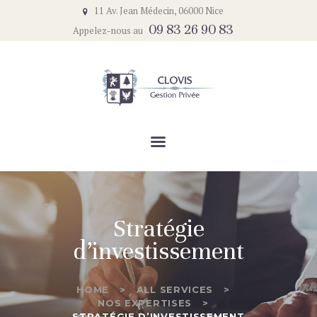
ACCUEIL
11 Av. Jean Médecin, 06000 Nice
09 83 26 90 83
Appelez-nous au
LE CABINET
CLOVIS GESTION PRIVÉE
NOTRE APPROCHE
Un service complet et de qualité
NOTRE ACTUALITÉ
CONTACT
Stratégie
d’investissement
HOME
ALL SERVICES
NOS EXPERTISES
STRATÉGIE D’INVESTISSEMENT