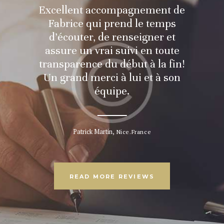
 Clovis
Excellent accompagnement de
Fabrice
nseils
Fabrice qui prend le temps
et a
inents.
d’écouter, de renseigner et
déc
e et à
assure un vrai suivi en toute
réo
e c’est
transparence du début à la fin!
patrim
ions.
Un grand merci à lui et à son
des 
équipe.
ance
Patrick Martin
Daria G
Nice.France
READ MORE REVIEWS